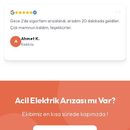
Gece 2'de sigortam arızalandı, aradım 20 dakikada geldiler.
Çok memnun kaldım, teşekkürler.
Ahmet K.
A
Kadıköy
Acil Elektrik Arızası mı Var?
Ekibimiz en kısa sürede kapınızda !